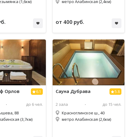
езымянка (1,6км)
метро Алабинская (2,4км)
уб.
от 400 руб.
аф Орлов
Сауна Дубрава
6.1
5.8
до 6 чел.
2 зала
до 15 чел.
ышева, 88
Красноглинское ш., 40
абинская (3,7км)
метро Алабинская (2,6км)