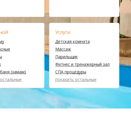
ной
Услуги
му
Детская комната
асные
Массаж
ы
Парильщик
х
Фитнес и тренажерный зал
баня (хамам)
СПА процедуры
 остальные
показать остальные