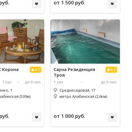
руб.
от 1 500 руб.
 в ГК Корона
Сауна Резиденция
5.7
6.4
Троя
1 зал
до 6 чел.
1 зал
до 6 чел.
енко, 1
Среднесадовая, 17
лабинская (530м)
метро Алабинская (2,6км)
руб.
от 1 000 руб.