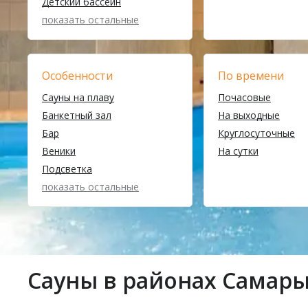
Детский бассейн
показать остальные
Особенности
По времени
Сауны на плаву
Почасовые
Банкетный зал
На выходные
Бар
Круглосуточные
Веники
На сутки
Подсветка
показать остальные
Сауны в районах Самар