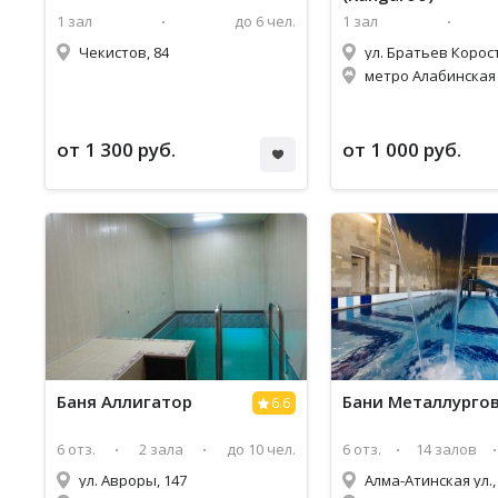
1 зал
до 6 чел.
1 зал
Чекистов, 84
метро Алабинская 
от 1 300 руб.
от 1 000 руб.
Баня Аллигатор
Бани Металлурго
6.6
6 отз.
2 зала
до 10 чел.
6 отз.
14 залов
ул. Авроры, 147
Алма-Атинская ул.,