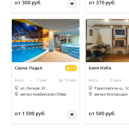
от 300 руб.
от 370 руб.
Сауна Ладья
Баня Изба
5.5
6 отз.
1 зал
до 12 чел.
4 отз.
3 зала
ул. Лесная, 33
Ракитовское ш., 1с
метро Алабинская (704м)
метро Юнгородок (
от 1 500 руб.
от 500 руб.