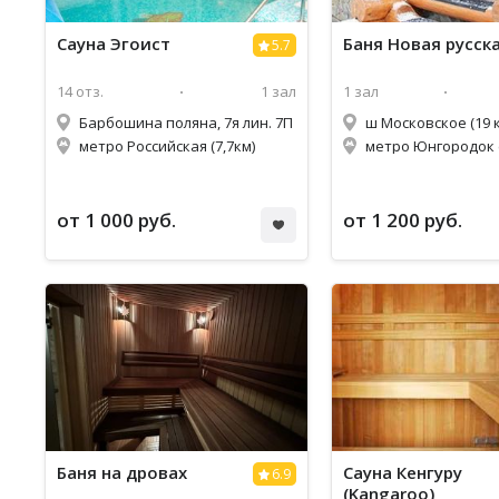
Сауна Эгоист
Баня Новая русск
5.7
14 отз.
1 зал
1 зал
Барбошина поляна, 7я лин. 7П
ш Московское (19 к
метро Российская (7,7км)
метро Юнгородок (
от 1 000 руб.
от 1 200 руб.
Баня на дровах
Сауна Кенгуру
6.9
(Kangaroo)