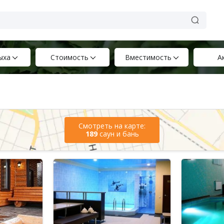
ыха
Стоимость
Вместимость
А
Смотреть на карте:
189
саун и бань