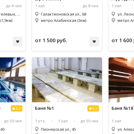
до 6 чел.
1 зал
до 8 чел.
1 зал
ул. Братьев Коростелевых, 117
Галактионовская ул., 68
ул. Лесн
(1,9км)
метро Алабинская (3км)
метро А
от 1 500 руб.
от 1 600 
в
Баня №1
Баня №18
5.5
5.2
до 50 чел.
1 отз.
1 зал
до 50 чел.
1 зал
 40
Пионерская ул., 45
ул. Алек