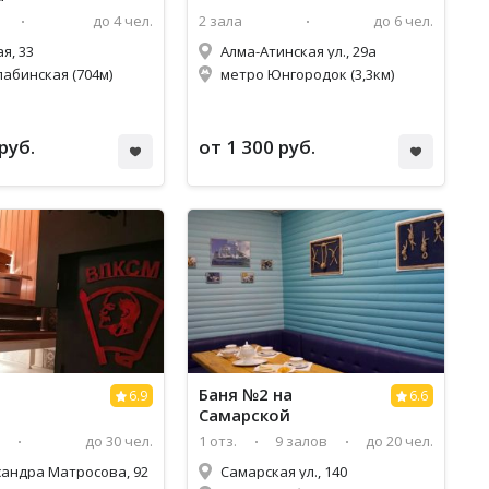
до 4 чел.
2 зала
до 6 чел.
ая, 33
Алма-Атинская ул., 29а
лабинская (704м)
метро Юнгородок (3,3км)
руб.
от 1 300 руб.
Баня №2 на
6.9
6.6
Самарской
до 30 чел.
1 отз.
9 залов
до 20 чел.
сандра Матросова, 92
Самарская ул., 140