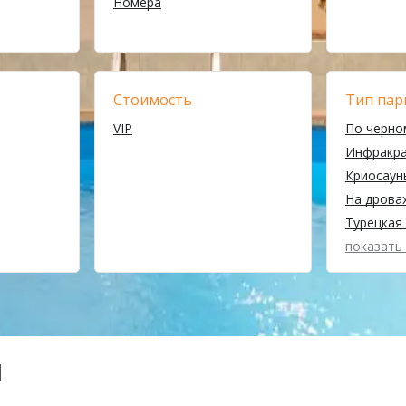
Номера
Стоимость
Тип пар
VIP
По черно
Инфракр
Криосаун
На дрова
Турецкая 
показать
ы