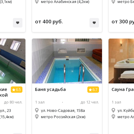
3,1км)
метро Алабинская (4,2км)
метро Б
от 400 руб.
от 300 р
кие
Баня усадьба
Сауна Гр
6.5
6.7
кой
до 80 чел.
1 зал
до 12 чел.
1 зал
л., 23
ул. Ново-Садовая, 158а
ул. Куйб
15,4км)
метро Российская (2км)
метро Ал