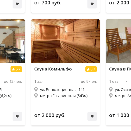
от 700 руб.
от 2 000 
Сауна Комильфо
Сауна
6.7
6.7
до 12 чел.
1 зал
до 9 чел.
1 отз.
5
ул. Революционная, 141
ул. Осип
6,2км)
метро Гагаринская (543м)
метро А
от 2 000 руб.
от 1 000 