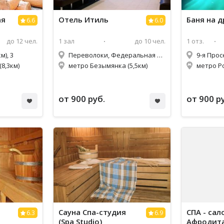
ая
Отель Итиль
Баня на 
6.6
6.0
до 12 чел.
1 зал
до 10 чел.
1 отз.
м), 3
Переволоки, Федеральная трасса М5 934 км, 2
9-я Просе
8,3км)
метро Безымянка (5,5км)
метро Ро
от 900 руб.
от 900 р
Сауна Спа-студия
СПА - сал
6.3
6.9
(Spa Studio)
Афродит