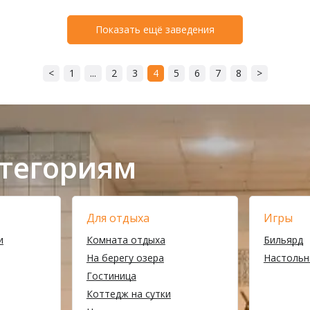
Показать ещё заведения
<
1
...
2
3
4
5
6
7
8
>
атегориям
Для отдыха
Игры
и
Комната отдыха
Бильярд
На берегу озера
Настольн
Гостиница
Коттедж на сутки