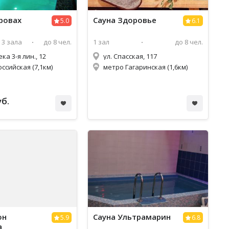
дровах
Сауна Здоровье
5.0
6.1
3 зала
до 8 чел.
1 зал
до 8 чел.
ка 3-я лин., 12
ул. Спасская, 117
ссийская (7,1км)
метро Гагаринская (1,6км)
уб.
он
Сауна Ультрамарин
5.9
6.8
а