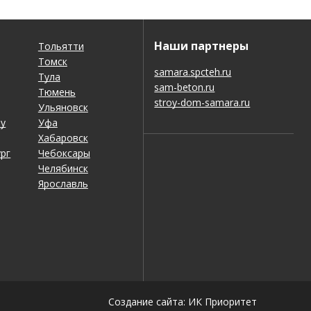
Наши партнеры
Тольятти
Томск
samara.spcteh.ru
Тула
sam-beton.ru
Тюмень
stroy-dom-samara.ru
Ульяновск
ну
Уфа
Хабаровск
рг
Чебоксары
Челябинск
Ярославль
Создание сайта: ИК Приоритет