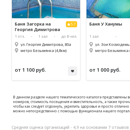
Баня Загорка на
Баня У Ханумы
5.7
Георгия Димитрова
1 отз.
1 зал
до 8 чел.
1 зал
ул. Георгия Димитрова, 80а
ул. Зои Космодемь
метро Безымянка (4,8км)
метро Безымянка (
от 1 100 руб.
от 1 000 руб.
В данном разделе нашего тематического каталога представлены
номеров, стоимость посещения и вместительность, а также проч
чтобы как следует отдохнуть, укрепить здоровье и просто отли
можно непосредственно с помощью функционала нашего портал
Средняя оценка организаций - 4,9 на основании 7 отзывов