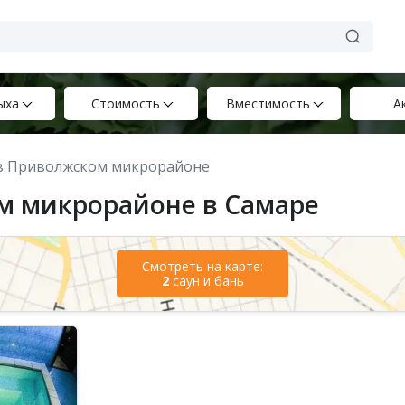
ыха
Стоимость
Вместимость
А
 в Приволжском микрорайоне
м микрорайоне в Самаре
Смотреть на карте:
2
саун и бань