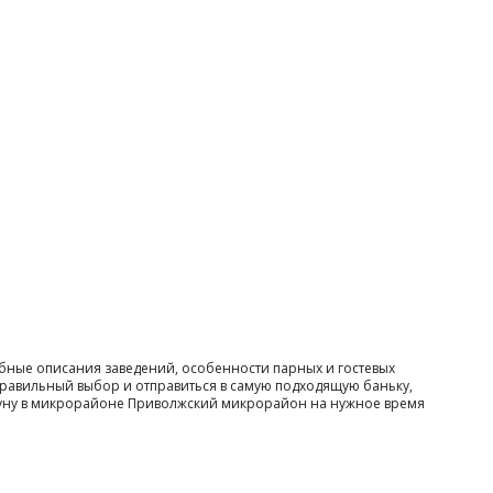
бные описания заведений, особенности парных и гостевых
правильный выбор и отправиться в самую подходящую баньку,
 сауну в микрорайоне Приволжский микрорайон на нужное время