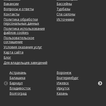
Вакансии
Бассейны
Вопросы и ответы
Турбазы
Контакты
Спа салоны
Политика обработки
Источники
персональных данных
Политика использования
файлов cookies
Пользовательское
соглашение
Условия оказания услуг
Карта сайта
Блог
Для владельцев заведений
Астрахань
Калининград
Новосибирск
Тольятти
Воронеж
Липецк
Ростов-на-Дону
Уфа
Балашиха
Кемерово
Омск
Томск
Екатеринбург
Махачкала
Рязань
Хабаровск
Барнаул
Киров
Оренбург
Тула
Ижевск
Москва
Санкт-Петербург
Чебоксары
Владивосток
Краснодар
Пенза
Тюмень
Иркутск
Набережные Челны
Саратов
Челябинск
Волгоград
Красноярск
Пермь
Ульяновск
Казань
Нижний Новгород
Ставрополь
Ярославль