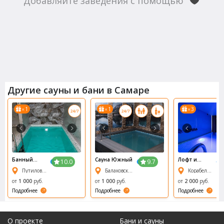
Добавляйте заведения с помощью
Другие сауны и бани в Самаре
1
1
3
x
x
x
Банный
Сауна Южный
Лофт и
10.0
9.7
Комплекс
Роскошь
Путиловская, 1
Балаковская улица, 9
Корабельная 10
Русский Пар
(Loft &
Luxury)
от
1 000
руб.
от
1 000
руб.
от
2 000
руб.
Подробнее
Подробнее
Подробнее
О проекте
Бани и сауны