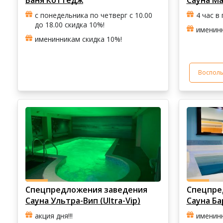
Баня Коттедж
Сауна М
с понедельника по четверг с 10.00
4 час в
до 18.00 скидка 10%!
именинн
именинникам скидка 10%!
Восполь
Спецпредложения заведения
Спецпре
Сауна Ультра-Вип (Ultra-Vip)
Сауна Ба
акция дня!!!
именин