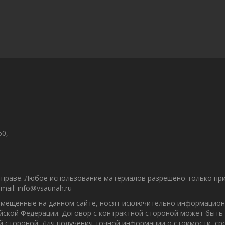
50,
праве. Любое использование материалов разрешено только при 
ail: info@vsaunah.ru
азмещенные на данном сайте, носят исключительно информацион
ийской Федерации. Договор с контрактной стороной может быть
ой стороной. Для получения точной информации о стоимости, с