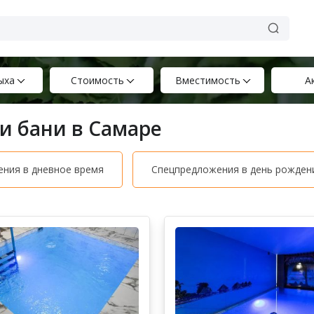
ыха
Стоимость
Вместимость
А
и бани в Самаре
ния в дневное время
Спецпредложения в день рожден