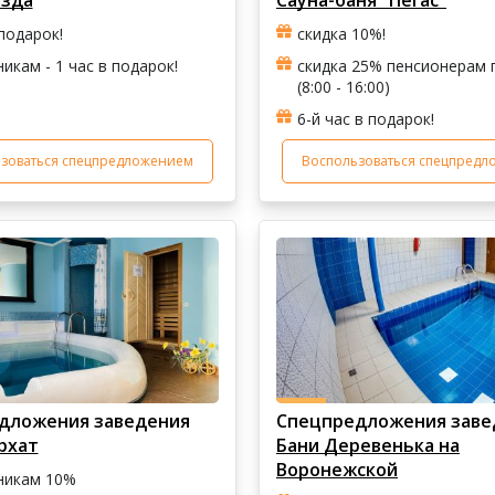
азда
Сауна-баня "Пегас"
 подарок!
скидка 10%!
икам - 1 час в подарок!
скидка 25% пенсионерам п
(8:00 - 16:00)
6-й час в подарок!
зоваться спецпредложением
Воспользоваться спецпред
дложения заведения
Спецпредложения заве
рхат
Бани Деревенька на
Воронежской
никам 10%