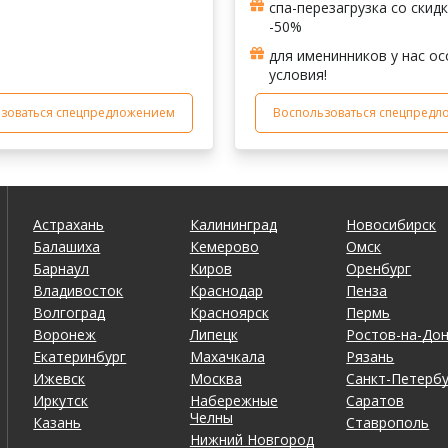
спа-перезагрузка со скид
-50%
для именинников у нас о
условия!
зоваться спецпредложением
Воспользоваться спецпред
Астрахань
Калининград
Новосибирск
Балашиха
Кемерово
Омск
Барнаул
Киров
Оренбург
Владивосток
Краснодар
Пенза
Волгоград
Красноярск
Пермь
Воронеж
Липецк
Ростов-на-До
Екатеринбург
Махачкала
Рязань
Ижевск
Москва
Санкт-Петербу
Иркутск
Набережные
Саратов
Челны
Казань
Ставрополь
Нижний Новгород