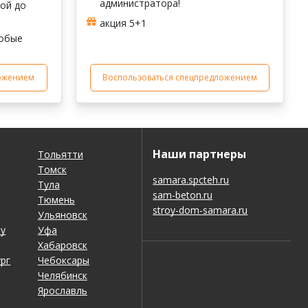
администратора!
кой до
акция 5+1
собые
ложением
Воспользоваться спецпредложением
Наши партнеры
Тольятти
Томск
samara.spcteh.ru
Тула
sam-beton.ru
Тюмень
stroy-dom-samara.ru
Ульяновск
ну
Уфа
Хабаровск
рг
Чебоксары
Челябинск
Ярославль