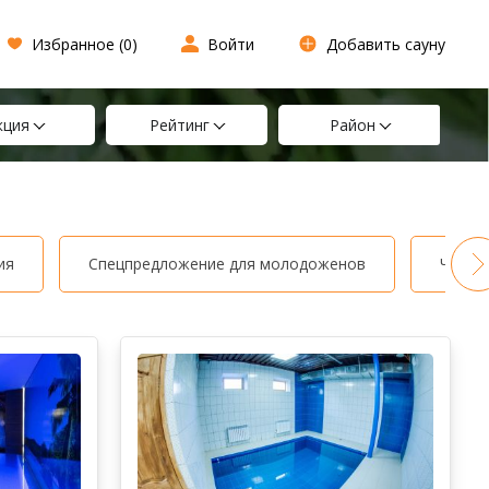
Избранное (
0
)
Войти
Добавить сауну
кция
Рейтинг
Район
ия
Спецпредложение для молодоженов
Часы 