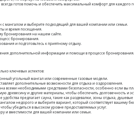
всегда готов помочь и обеспечить максимальный комфорт для каждого го
ун с мангалом и выберите подходящий для вашей компании или семьи.
аты и время посещения.
му бронирования на нашем сайте.
роцесс бронирования.
ования и подготовьтесь к приятному отдыху.
учения дополнительной информации и помощи в процессе бронирования
лько ключевых аспектов:
ционный угольный мангал или современные газовые модели.
оставляет дополнительные возможности для отдыха и оздоровления.
вана всеми необходимыми средствами безопасности, особенно если вы пла
мую древесину и другие материалы, чтобы обеспечить долговечность и э
 удобства предлагает сауна, такие как раздевалки, зоны отдыха, душевые 
ангалом недорого и выберите вариант, который соответствует вашему бю
, чтобы убедиться в высоком уровне предоставляемых услуг.
меру и вместимости для вашей компании или семьи.