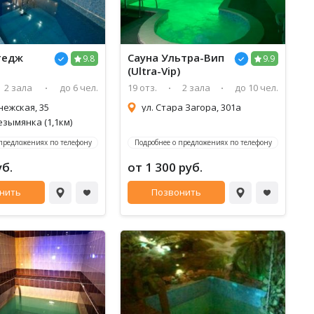
тедж
Сауна Ультра-Вип
9.8
9.9
(Ultra-Vip)
2 зала
до 6 чел.
19 отз.
2 зала
до 10 чел.
нежская, 35
ул. Стара Загора, 301а
езымянка (1,1км)
 предложениях по телефону
Подробнее о предложениях по телефону
уб.
от 1 300 руб.
нить
Позвонить