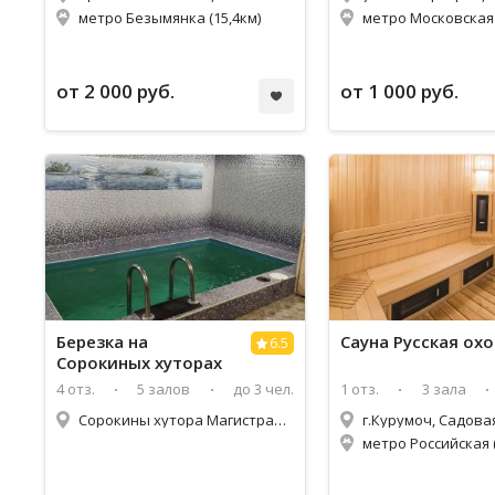
метро Безымянка (15,4км)
метро Московская 
от 2 000 руб.
от 1 000 руб.
Березка на
Сауна Русская ох
6.5
Сорокиных хуторах
4 отз.
5 залов
до 3 чел.
1 отз.
3 зала
Сорокины хутора Магистральная, 4
г.Курумоч, Садовая
метро Российская (