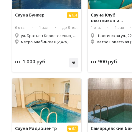
Сауна Бункер
Сауна Клуб
6.4
охотников и
рыболовов
6 отз.
1 зал
до 8 чел.
1 отз.
1 зал
ул. Братьев Коростелевых, 112
Шахтинская ул., 22
метро Алабинская (2,4км)
метро Советская (1
от 1 000 руб.
от 900 руб.
Сауна Радиоцентр
Самарцевские ба
6.1