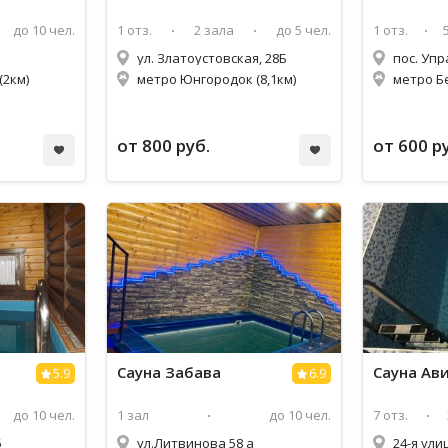
до 10 чел.
1 отз.
2 зала
до 5 чел.
1 отз.
ул. Златоустовская, 28Б
(2км)
метро Юнгородок (8,1км)
метро Б
от 800 руб.
от 600 р
Сауна Забава
Сауна Ав
5.9
6.9
до 10 чел.
1 зал
до 10 чел.
7 отз.
6
ул.Литвинова 58 а
24-я ули