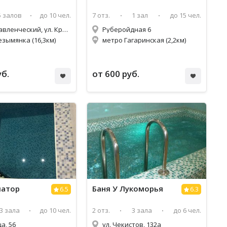
5 залов
до 10 чел.
7 отз.
1 зал
до 15 чел.
пос. Управленческий, ул. Красноглинское ш. 1а
Руберойдная 6
езымянка (16,3км)
метро Гагаринская (2,2км)
уб.
от 600 руб.
иатор
Баня У Лукоморья
6.5
6.3
3 зала
до 10 чел.
2 отз.
3 зала
до 6 чел.
ца, 56
ул. Чекистов, 132а