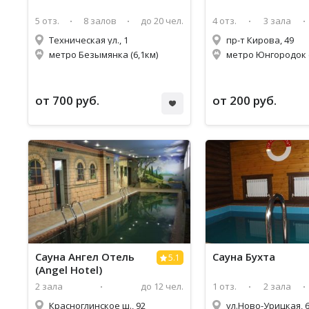
5 отз.
8 залов
до 20 чел.
4 отз.
3 зала
Техническая ул., 1
пр-т Кирова, 49
метро Безымянка (6,1км)
метро Юнгородок 
от 700 руб.
от 200 руб.
Сауна Ангел Отель
Сауна Бухта
5.1
(Angel Hotel)
2 зала
до 12 чел.
1 отз.
2 зала
Красноглинское ш., 92
ул.Ново-Урицкая, 