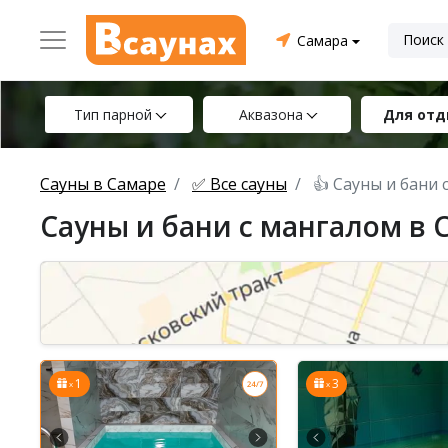
Самара
Тип парной
Аквазона
Для отд
Сауны в Самаре
✅ Все сауны
👍 Сауны и бани 
Сауны и бани с мангалом в 
1
3
x
x