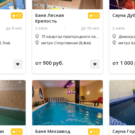
Баня Лесная
Сауна Ду
6.5
6.2
Крепость
до 8 чел.
2 зала
до 10 чел.
2 зала
75 квартал пригородного лесничества
Демокра
,7км)
метро Спортивная (8,4км)
метро Б
от 900 руб.
от 1 000 
ни
Баня Мехзавод
Сауна Го
5.9
5.2