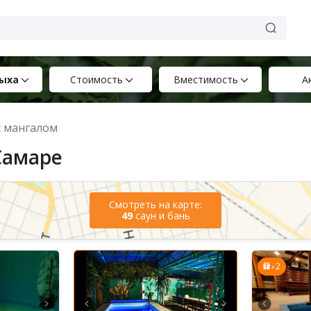
ыха
Стоимость
Вместимость
А
с мангалом
Самаре
Смотреть на карте:
49
саун и бань
2
x