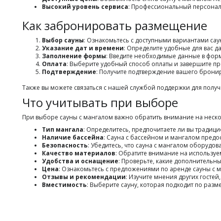
Высокий уровень сервиса
: Профессиональный персонал 
Как забронировать размещение
Выбор сауны
: Ознакомьтесь с доступными вариантами са
Указание дат и времени
: Определите удобные для вас д
Заполнение формы
: Введите необходимые данные в фор
Оплата
: Выберите удобный способ оплаты и завершите п
Подтверждение
: Получите подтверждение вашего бронир
Также вы можете связаться с нашей службой поддержки для пол
Что учитывать при выборе
При выборе сауны с мангалом важно обратить внимание на неско
Тип мангала
: Определитесь, предпочитаете ли вы тради
Наличие бассейна
: Сауна с бассейном и мангалом пред
Безопасность
: Убедитесь, что сауна с мангалом оборудо
Качество материалов
: Обратите внимание на используе
Удобства и оснащение
: Проверьте, какие дополнительные
Цена
: Ознакомьтесь с предложениями по аренде сауны с м
Отзывы и рекомендации
: Изучите мнения других гостей
Вместимость
: Выберите сауну, которая подходит по раз