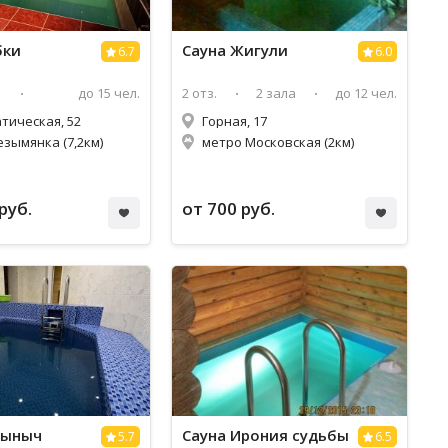
бки
Сауна Жигули
6.7
6.0
до 15 чел.
2 отз.
2 зала
до 12 чел.
тическая, 52
Горная, 17
езымянка (7,2км)
метро Московская (2км)
руб.
от 700 руб.
рыныч
Сауна Ирония судьбы
5.7
6.5