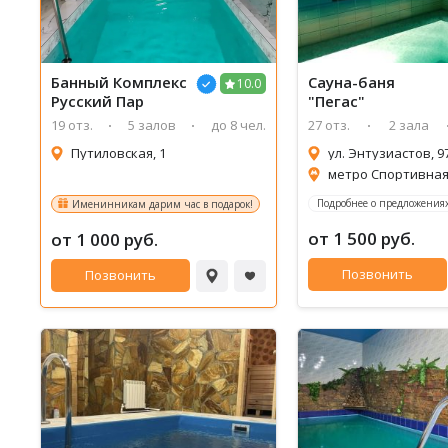
Банный Комплекс
Сауна-баня
10.0
Русский Пар
"Пегас"
19 отз.
5 залов
до 8 чел.
27 отз.
2 зала
Путиловская, 1
ул. Энтузиастов, 9
метро Спортивная 
Подробнее о предложениях
Именинникам дарим час в подарок!
от 1 500 руб.
от 1 000 руб.
Позвонить
Позвонить