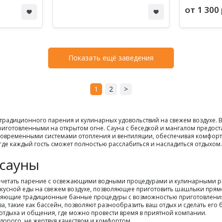
от 1 300 
Показать ещё заведения
1
2
>
традиционного парения и кулинарных удовольствий на свежем воздухе. В
риготовленными на открытом огне. Сауна с беседкой и мангалом предост
 современными системами отопления и вентиляции, обеспечивая комфорт
де каждый гость сможет полностью расслабиться и насладиться отдыхом.
 сауны
очетать парение с освежающими водными процедурами и кулинарными р
кусной еды на свежем воздухе, позволяющее приготовить шашлыки прямо
няющие традиционные банные процедуры с возможностью приготовления
а, такие как бассейн, позволяют разнообразить ваш отдых и сделать его
 отдыха и общения, где можно провести время в приятной компании.
едорого, не жертвуя качеством и комфортом.