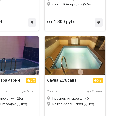
метро Юнгородок (5,6км)
уб.
от 1 300 руб.
ьтрамарин
Сауна Дубрава
6.8
5.8
до 6 чел.
2 зала
до 15 чел.
нская ул., 29а
Красноглинское ш., 40
нгородок (3,3км)
метро Алабинская (2,6км)