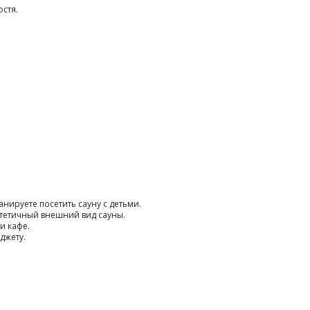
стя.
.
нируете посетить сауну с детьми.
стетичный внешний вид сауны.
и кафе.
джету.