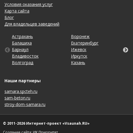
Условия оказания услуг
Карта сайта
Блог
Для владельцев заведений
Астрахань
Калининград
Новосибирск
Тольятти
Воронеж
Липецк
Ростов-на-Дону
Уфа
Балашиха
Кемерово
Омск
Томск
Екатеринбург
Махачкала
Рязань
Хабаровск
Барнаул
Киров
Оренбург
Тула
Ижевск
Москва
Санкт-Петербург
Чебоксары
Владивосток
Краснодар
Пенза
Тюмень
Иркутск
Набережные Челны
Саратов
Челябинск
Волгоград
Красноярск
Пермь
Ульяновск
Казань
Нижний Новгород
Ставрополь
Ярославль
Наши партнеры
samara.spcteh.ru
sam-beton.ru
stroy-dom-samara.ru
© 2011-2026 Интернет-проект «Vsaunah.RU»
Создание сайта: ИК Приоритет