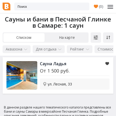
(
0
)
Сауны и бани в Песчаной Глинке
в Самаре
: 1 саун
Списком
На карте
Аквазона
Для отдыха
Рейтинг
Стоимост
Сауна Ладья
От
1 500
руб.
ул. Лесная, 33
В данном разделе нашего тематического каталога представлены все
бани и сауны Самары в микроайоне Песчаная Глинка. Подробные
описания заведений, особенности парных и гостевых номеров,