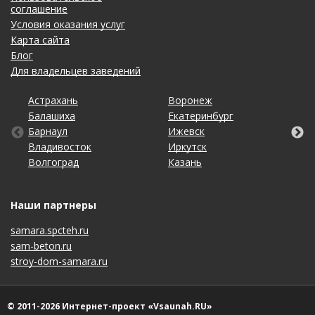
соглашение
Условия оказания услуг
Карта сайта
Блог
Для владельцев заведений
Астрахань
Калининград
Новосибирск
Тольятти
Воронеж
Липецк
Ростов-на-Дону
Уфа
Балашиха
Кемерово
Омск
Томск
Екатеринбург
Махачкала
Рязань
Хабаровск
Барнаул
Киров
Оренбург
Тула
Ижевск
Москва
Санкт-Петербург
Чебоксары
Владивосток
Краснодар
Пенза
Тюмень
Иркутск
Набережные Челны
Саратов
Челябинск
Волгоград
Красноярск
Пермь
Ульяновск
Казань
Нижний Новгород
Ставрополь
Ярославль
Наши партнеры
samara.spcteh.ru
sam-beton.ru
stroy-dom-samara.ru
© 2011-2026 Интернет-проект «Vsaunah.RU»