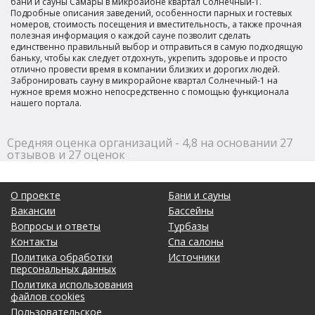
бани и сауны Самары в микроайоне квартал Солнечный-1.
Подробные описания заведений, особенности парных и гостевых
номеров, стоимость посещения и вместительность, а также прочная
полезная информация о каждой сауне позволит сделать
единственно правильный выбор и отправиться в самую подходящую
баньку, чтобы как следует отдохнуть, укрепить здоровье и просто
отлично провести время в компании близких и дорогих людей.
Забронировать сауну в микрорайоне квартал Солнечный-1 на
нужное время можно непосредственно с помощью функционала
нашего портала.
Средняя оценка организаций - 4,8 на основании 27
отзывов и 27 оценок
О проекте
Бани и сауны
Вакансии
Бассейны
Вопросы и ответы
Турбазы
Контакты
Спа салоны
Политика обработки
Источники
персональных данных
Политика использования
файлов cookies
Пользовательское