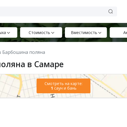
ыха
Стоимость
Вместимость
А
 в Барбошина поляна
поляна в Самаре
Смотреть на карте:
1
саун и бань