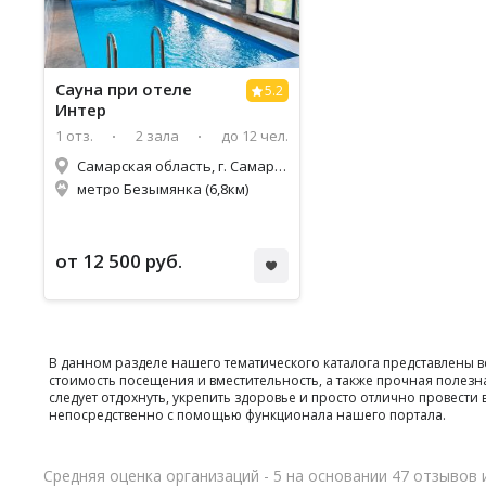
Сауна при отеле
5.2
Интер
1 отз.
2 зала
до 12 чел.
Самарская область, г. Самара, ул. 9 просека, 5 линия, д. 70
метро Безымянка (6,8км)
от 12 500 руб.
В данном разделе нашего тематического каталога представлены 
стоимость посещения и вместительность, а также прочная полезн
следует отдохнуть, укрепить здоровье и просто отлично провес
непосредственно с помощью функционала нашего портала.
Средняя оценка организаций - 5 на основании 47 отзывов 