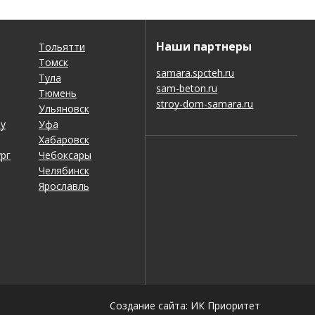
Наши партнеры
Тольятти
Томск
samara.spcteh.ru
Тула
sam-beton.ru
Тюмень
stroy-dom-samara.ru
Ульяновск
ну
Уфа
Хабаровск
рг
Чебоксары
Челябинск
Ярославль
Создание сайта: ИК Приоритет