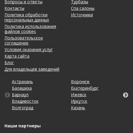
Вопросы и ответы
Турбазы
Контакты
Спа салоны
Политика обработки
Источники
персональных данных
Политика использования
файлов cookies
Пользовательское
соглашение
Условия оказания услуг
Карта сайта
Блог
Для владельцев заведений
Астрахань
Калининград
Новосибирск
Тольятти
Воронеж
Липецк
Ростов-на-Дону
Уфа
Балашиха
Кемерово
Омск
Томск
Екатеринбург
Махачкала
Рязань
Хабаровск
Барнаул
Киров
Оренбург
Тула
Ижевск
Москва
Санкт-Петербург
Чебоксары
Владивосток
Краснодар
Пенза
Тюмень
Иркутск
Набережные Челны
Саратов
Челябинск
Волгоград
Красноярск
Пермь
Ульяновск
Казань
Нижний Новгород
Ставрополь
Ярославль
Наши партнеры