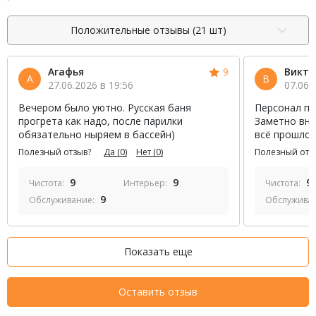
Положительные отзывы (21 шт)
Агафья
9
Викто
А
В
27.06.2026 в 19:56
07.06.
Вечером было уютно. Русская баня
Персонал пр
прогрета как надо, после парилки
Заметно вни
обязательно ныряем в бассейн)
всё прошло 
Полезный отзыв?
Да
(0)
Нет
(0)
Полезный отз
9
9
9
Чистота:
Интерьер:
Чистота:
9
Обслуживание:
Обслужива
Показать еще
Оставить отзыв