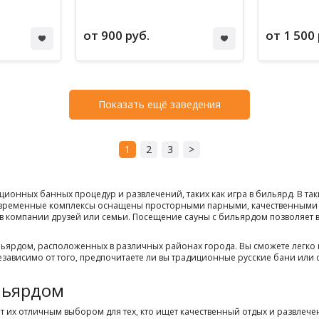
от 900 руб.
от 1 500 
Показать ещё заведения
1
2
3
>
ионных банных процедур и развлечений, таких как игра в бильярд. В та
временные комплексы оснащены просторными парными, качественными би
в компании друзей или семьи. Посещение сауны с бильярдом позволяет ва
ьярдом, расположенных в различных районах города. Вы сможете легко 
зависимо от того, предпочитаете ли вы традиционные русские бани или с
льярдом
 их отличным выбором для тех, кто ищет качественный отдых и развлече