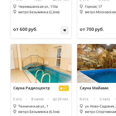
Черемшанская ул., 110а
Горная, 17
метро Безымянка (2,2км)
метро Московская 
от 600 руб.
от 700 руб.
Сауна Радиоцентр
Сауна Майами
6.1
5 отз.
8 залов
до 20 чел.
6 отз.
3 зала
Техническая ул., 1
ул. Ново-Садовая,
метро Безымянка (6,1км)
метро Спортивная 