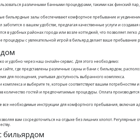
ользоваться различными банными процедурами, такими как финский пар, 
ые бильярдные залы обеспечивают комфортное пребывание и уединение,
заботится о вашем удобстве, предлагая качественные услуги и создавая
ся в удобных районах города или возле коттеджей, что позволяет легко 
е процедуры с увлекательной игрой в бильярд делает ваше пребывани
рдом
о и удобно через наш онлайн-сервис. Для этого необходимо:
м сайте, где представлены различные сауны и бани с бильярдом, распол
емя для посещения, учитывая доступность выбранного комплекса.
 комплекса и выберите те, которые соответствуют вашим потребностям 
в количество гостей и предпочитаемые процедуры. Оплата производится
е все необходимые инструкции для комфортного пребывания, включая а
озволяя вам сосредоточиться на отдыхе без лишних хлопот. Регулярные
еству.
с бильярдом