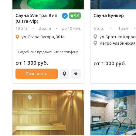
Сауна Ультра-Вип
Сауна Бункер
9.9
(Ultra-Vip)
19 отз.
2 зала
до 10 чел.
6 отз.
1 зал
ул. Стара Загора, 301а
метро Алабинская 
Подробнее о предложениях по телефону
от 1 300 руб.
от 1 000 руб.
Позвонить