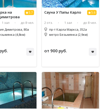
рка на
Сауна У Папы Карло
5.7
5.6
Димитрова
1 зал
до 8 чел.
2 отз.
1 зал
до 8 чел.
гия Димитрова, 80а
пр-т Карла Маркса, 352а
езымянка (4,8км)
метро Безымянка (2,9км)
руб.
от 900 руб.