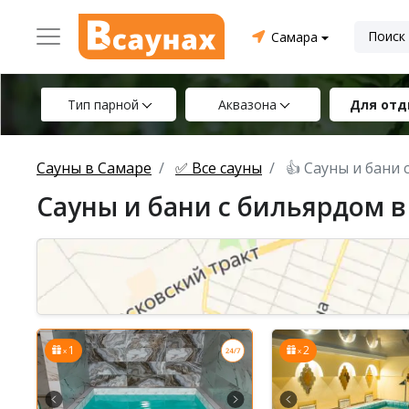
Самара
Тип парной
Аквазона
Для отд
Сауны в Самаре
✅ Все сауны
👍 Сауны и бани
Сауны и бани с бильярдом в
1
2
x
x