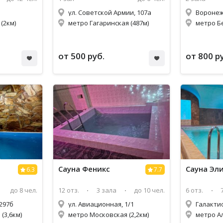
ул. Советской Армии, 107а
Воронежс
(2км)
метро Гагаринская (487м)
метро Б
от 500 руб.
от 800 р
Сауна Феникс
Сауна Эл
6.3
7.7
до 8 чел.
12 отз.
3 зала
до 10 чел.
6 отз.
 297б
ул. Авиационная, 1/1
(3,6км)
метро Московская (2,2км)
метро Ал