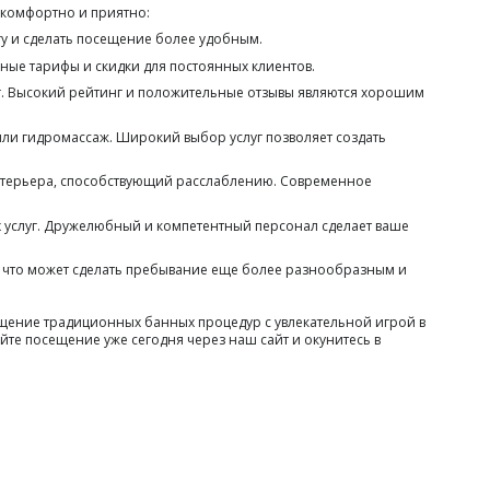
 комфортно и приятно:
гу и сделать посещение более удобным.
чные тарифы и скидки для постоянных клиентов.
луг. Высокий рейтинг и положительные отзывы являются хорошим
 или гидромассаж. Широкий выбор услуг позволяет создать
нтерьера, способствующий расслаблению. Современное
х услуг. Дружелюбный и компетентный персонал сделает ваше
е, что может сделать пребывание еще более разнообразным и
ещение традиционных банных процедур с увлекательной игрой в
те посещение уже сегодня через наш сайт и окунитесь в