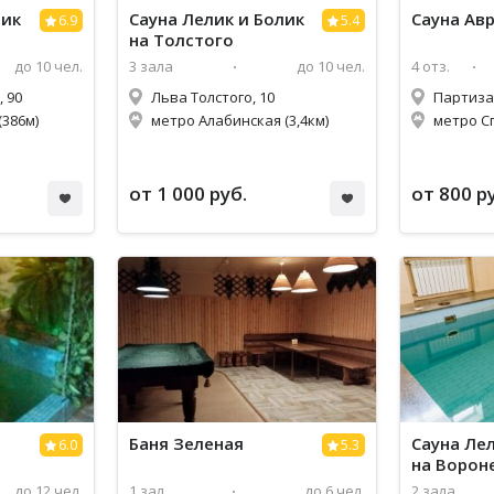
лик
Сауна Лелик и Болик
Сауна Ав
6.9
5.4
на Толстого
до 10 чел.
3 зала
до 10 чел.
4 отз.
 90
Льва Толстого, 10
Партиза
386м)
метро Алабинская (3,4км)
метро С
от 1 000 руб.
от 800 р
Баня Зеленая
Сауна Ле
6.0
5.3
на Ворон
до 12 чел.
1 зал
до 6 чел.
2 зала