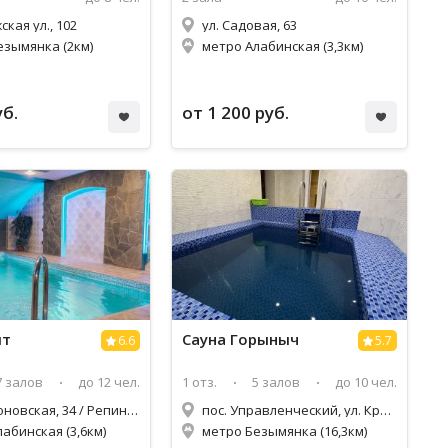
кая ул., 102
ул. Садовая, 63
езымянка (2км)
метро Алабинская (3,3км)
уб.
от 1 200 руб.
ит
Сауна Горыныч
6.6
5.7
7 залов
до 12 чел.
1 отз.
5 залов
до 10 чел.
Галактионовская, 34 / Репина пер, 8
пос. Управленческий, ул. Красноглинское ш. 1а
абинская (3,6км)
метро Безымянка (16,3км)