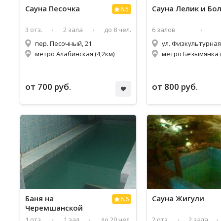
Сауна Песочка
Сауна Лелик и Бо
6.5
3 отз.
2 зала
до 8 чел.
6 залов
пер. Песочный, 21
ул. Физкультурная,
метро Алабинская (4,2км)
метро Безымянка (
от 700 руб.
от 800 руб.
Баня на
Сауна Жигули
6.6
Черемшанской
1 отз.
1 зал
до 20 чел.
2 отз.
2 зала