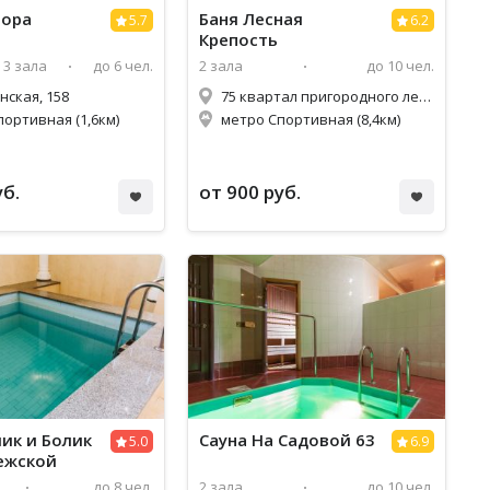
рора
Баня Лесная
5.7
6.2
Крепость
3 зала
до 6 чел.
2 зала
до 10 чел.
нская, 158
75 квартал пригородного лесничества
портивная (1,6км)
метро Спортивная (8,4км)
уб.
от 900 руб.
лик и Болик
Сауна На Садовой 63
5.0
6.9
ежской
до 8 чел.
2 зала
до 10 чел.