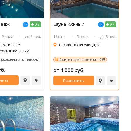
тедж
Сауна Южный
9.8
9.7
2 зала
до 6 чел.
18 отз.
3 зала
до 6 чел.
нежская, 35
Балаковская улица, 9
езымянка (1,1км)
 предложениях по телефону
Скидки на день рождения 10%!
уб.
от 1 000 руб.
нить
Позвонить