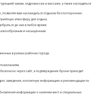
турецкий хамам, гидромассаж и массажи, а также насладиться
 позволяя вам наслаждаться отдыхом без посторонних.
 приятную атмосферу для отдыха.
добраться до них в любое время.
е разнообразным и насыщенным.
оженные в разных районах города.
и пожеланиям.
 безопасно через сайт, а подтверждение брони приходит
дрес заведения, контактную информацию и рекомендации по
 обновления информации о наличии мест и специальных