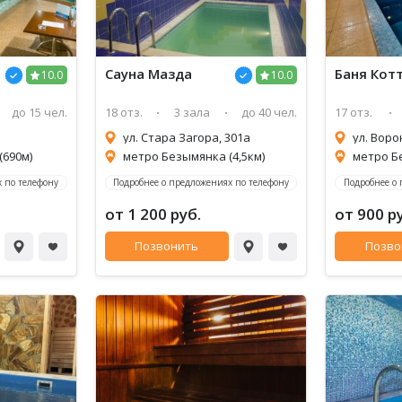
Сауна Мазда
Баня Кот
10.0
10.0
до 15 чел.
18 отз.
3 зала
до 40 чел.
17 отз.
ул. Стара Загора, 301а
ул. Воро
(690м)
метро Безымянка (4,5км)
метро Б
 по телефону
Подробнее о предложениях по телефону
Подробнее о
от 1 200 руб.
от 900 р
Позвонить
Позво