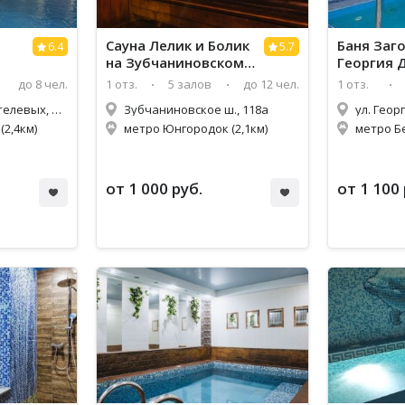
Сауна Лелик и Болик
Баня Заго
6.4
5.7
на Зубчаниновском
Георгия 
шоссе
до 8 чел.
1 отз.
5 залов
до 12 чел.
1 отз.
ул. Братьев Коростелевых, 112
Зубчаниновское ш., 118а
ул. Геор
(2,4км)
метро Юнгородок (2,1км)
метро Б
от 1 000 руб.
от 1 100 