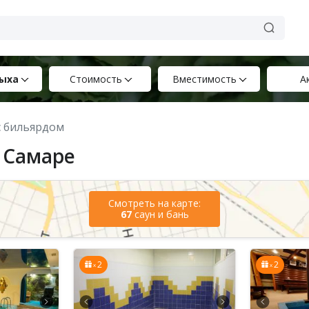
ыха
Стоимость
Вместимость
А
 с бильярдом
 Самаре
Смотреть на карте:
67
саун и бань
2
2
x
x