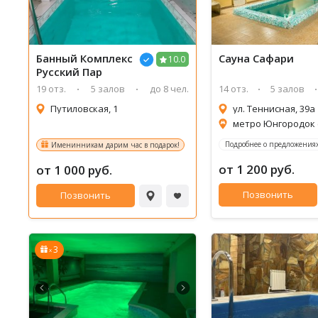
Банный Комплекс
Сауна Сафари
10.0
Русский Пар
19 отз.
5 залов
до 8 чел.
14 отз.
5 залов
Путиловская, 1
ул. Теннисная, 39а
метро Юнгородок 
Подробнее о предложениях
Именинникам дарим час в подарок!
от 1 200 руб.
от 1 000 руб.
Позвонить
Позвонить
3
x