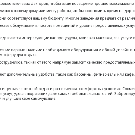
колько ключевых факторов, чтобы ваше посещение прошло максимально
изко к вашему дому или месту работы, чтобы сэкономить время на доро
о они соответствуют вашему бюджету. Многие заведения предлагают разли
качестве обслуживания, чистоте помещений и уровне предоставляемых ус
редлагаются интересующие вас процедуры, такие как массажи, спа-услуги
тояние парных, наличие необходимого оборудования и общий дизайн и
мосферу для отдыха.
трудников, так как от этого напрямую зависит качество предоставляемы
ют дополнительные удобства, такие как бассейны, фитнес-залы или каф
то ищет качественный отдых и развлечения в комфортных условиях. Совм
 услуг, удовлетворяющих даже самых требовательных гостей. Забронируй
 и улучшив свое самочувствие.