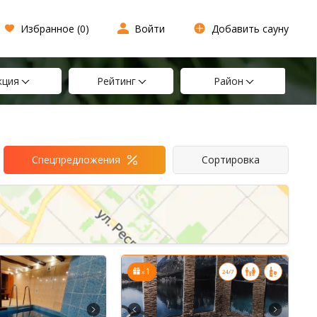
Избранное (
0
)
Войти
Добавить сауну
кция
Рейтинг
Район
Спецпредложения
Сортировка
1
x