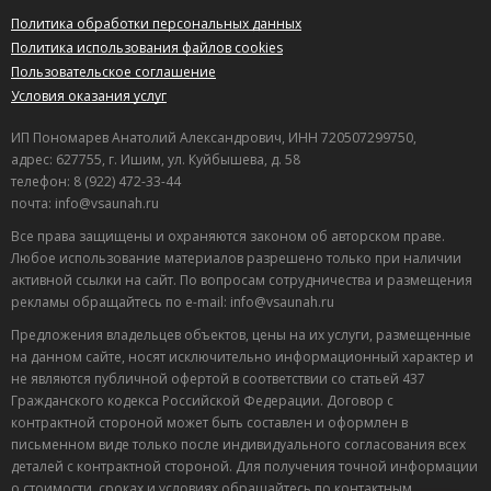
Политика обработки персональных данных
Политика использования файлов cookies
Пользовательское соглашение
Условия оказания услуг
ИП Пономарев Анатолий Александрович, ИНН 720507299750,
адрес: 627755, г. Ишим, ул. Куйбышева, д. 58
телефон: 8 (922) 472-33-44
почта: info@vsaunah.ru
Все права защищены и охраняются законом об авторском праве.
Любое использование материалов разрешено только при наличии
активной ссылки на сайт. По вопросам сотрудничества и размещения
рекламы обращайтесь по e-mail: info@vsaunah.ru
Предложения владельцев объектов, цены на их услуги, размещенные
на данном сайте, носят исключительно информационный характер и
не являются публичной офертой в соответствии со статьей 437
Гражданского кодекса Российской Федерации. Договор с
контрактной стороной может быть составлен и оформлен в
Лучшие
письменном виде только после индивидуального согласования всех
спецпредложения
деталей с контрактной стороной. Для получения точной информации
саун
о стоимости, сроках и условиях обращайтесь по контактным