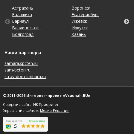
Астрахань
Калининград
Новосибирск
Тольятти
Воронеж
Липецк
Ростов-на-Дону
Уфа
Балашиха
Кемерово
Омск
Томск
Екатеринбург
Махачкала
Рязань
Хабаровск
Барнаул
Киров
Оренбург
Тула
Ижевск
Москва
Санкт-Петербург
Чебоксары
Владивосток
Краснодар
Пенза
Тюмень
Иркутск
Набережные Челны
Саратов
Челябинск
Волгоград
Красноярск
Пермь
Ульяновск
Казань
Нижний Новгород
Ставрополь
Ярославль
Наши партнеры
samara.spcteh.ru
sam-beton.ru
stroy-dom-samara.ru
© 2011-2026 Интернет-проект «Vsaunah.RU»
Создание сайта: ИК Приоритет
Управление сайтом:
Медиа-Решения