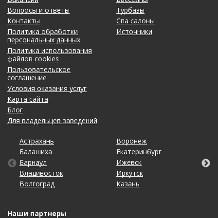
Вопросы и ответы
Турбазы
Контакты
Спа салоны
Политика обработки
Источники
персональных данных
Политика использования
файлов cookies
Пользовательское
соглашение
Условия оказания услуг
Карта сайта
Блог
Для владельцев заведений
Астрахань
Калининград
Новосибирск
Тольятти
Воронеж
Липецк
Ростов-на-Дону
Уфа
Балашиха
Кемерово
Омск
Томск
Екатеринбург
Махачкала
Рязань
Хабаровск
Барнаул
Киров
Оренбург
Тула
Ижевск
Москва
Санкт-Петербург
Чебоксары
Владивосток
Краснодар
Пенза
Тюмень
Иркутск
Набережные Челны
Саратов
Челябинск
Волгоград
Красноярск
Пермь
Ульяновск
Казань
Нижний Новгород
Ставрополь
Ярославль
Наши партнеры