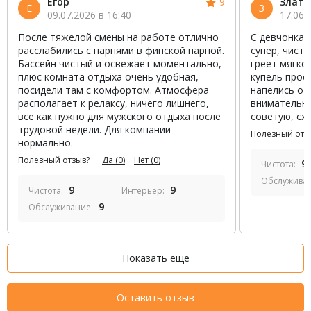
Егор
9
Злата
Е
З
09.07.2026 в 16:40
17.06.
После тяжелой смены на работе отлично
С девчонкам
расслабились с парнями в финской парной.
супер, чист
Бассейн чистый и освежает моментально,
греет мягко,
плюс комната отдыха очень удобная,
купель прос
посидели там с комфортом. Атмосфера
напелись от
располагает к релаксу, ничего лишнего,
внимательны
все как нужно для мужского отдыха после
советую, сх
трудовой недели. Для компании
Полезный отз
нормально.
Полезный отзыв?
Да
(0)
Нет
(0)
9
Чистота:
Обслужива
9
9
Чистота:
Интерьер:
9
Обслуживание:
Показать еще
Оставить отзыв