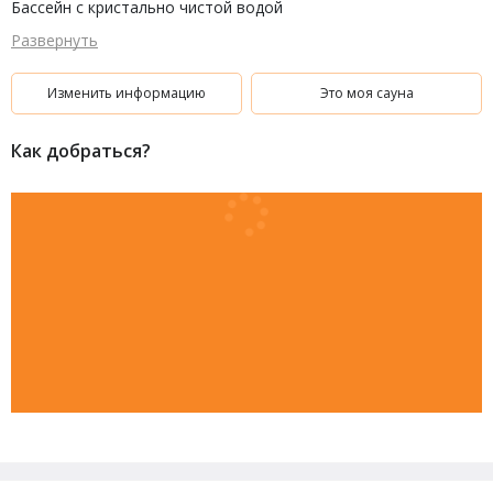
Бассейн с кристально чистой водой
Мягкая зона отдыха
Развернуть
Массажная зона
Бильярдный стол
Теннисный стол
Изменить информацию
Это моя сауна
Мы работаем 24 часа в сутки.
Как добраться?