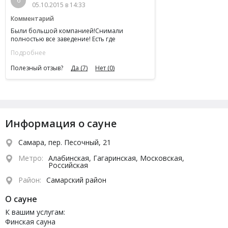
6
05.10.2015 в 14:33
Комментарий
Были большой компанией!Снимали
полностью все заведение! Есть где
разгуляться места много!Бассейн большой
Подробнее
действительно это плюс!На этом хорошее
заканчивается! Заведению требуется
Полезный отзыв?
Да
(7)
Нет
(0)
кап.ремонт.
Информация о сауне
Самара, пер. Песочный, 21
Метро:
Алабинская, Гагаринская, Московская,
Российская
Район:
Самарский район
О сауне
К вашим услугам:
Финская сауна