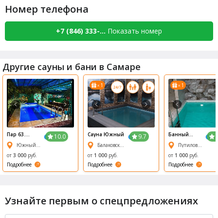
Номер телефона
+7 (846) 333-...
Показать номер
Другие сауны и бани в Самаре
1
1
x
x
Пар 63.
Сауна Южный
Банный
10.0
9.7
Самарский
Комплекс
Южный проезд, 270
Балаковская улица, 9
Путиловская, 1
банный
Русский Пар
комплекс
от
3 000
руб.
от
1 000
руб.
от
1 000
руб.
Подробнее
Подробнее
Подробнее
Узнайте первым о спецпредложениях