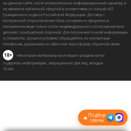
на данном сайте, носят исключительно информационный характер и
не являются публичной офертой в соответствии со статьей 437
Гражданского кодекса Российской Федерации. Договор с
контрактной стороной может быть составлен и оформлен в
письменном виде только после индивидуального согласования всех
деталей с контрактной стороной. Для получения точной информации
о стоимости, сроках и условиях обращайтесь по контактным
телефонам, указанным на сайте или через форму обратной связи.
18+
Некоторые материалы настоящего раздела могут
содержать информацию, запрещенную для лиц, младше
18 лет.
Лучшие
спецпредложения
саун
Подписывайтесь в Telegram или MAX —
пришлём свежие скидки
Подбор
🔥
сауны