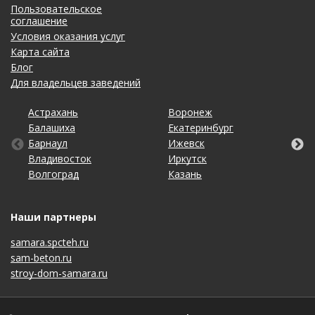
Пользовательское
соглашение
Условия оказания услуг
Карта сайта
Блог
Для владельцев заведений
Астрахань
Калининград
Новосибирск
Тольятти
Воронеж
Липецк
Ростов-на-Дону
Уфа
Балашиха
Кемерово
Омск
Томск
Екатеринбург
Махачкала
Рязань
Хабаровск
Барнаул
Киров
Оренбург
Тула
Ижевск
Москва
Санкт-Петербург
Чебоксары
Владивосток
Краснодар
Пенза
Тюмень
Иркутск
Набережные Челны
Саратов
Челябинск
Волгоград
Красноярск
Пермь
Ульяновск
Казань
Нижний Новгород
Ставрополь
Ярославль
Наши партнеры
samara.spcteh.ru
sam-beton.ru
stroy-dom-samara.ru