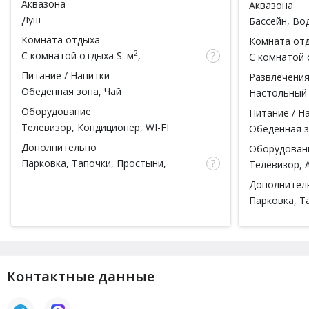
Аквазона
Аквазона
чел.)
чел.)
Душ
Бассейн
, Во
ведро
Комната отдыха
Комната от
2
С комнатой отдыха
S: м
,
С комнатой 
вместимость: чел.
вместимость
Питание / Напитки
Развлечени
Обеденная зона, Чай
Настольный
Оборудование
Питание / Н
Телевизор, Кондиционер, WI-FI
Обеденная з
Дополнительно
Оборудован
Парковка, Тапочки, Простыни,
Телевизор, 
Полотенца, Посуда
Кондиционер
Дополнител
Парковка, Т
Полотенца, 
Контактные данные