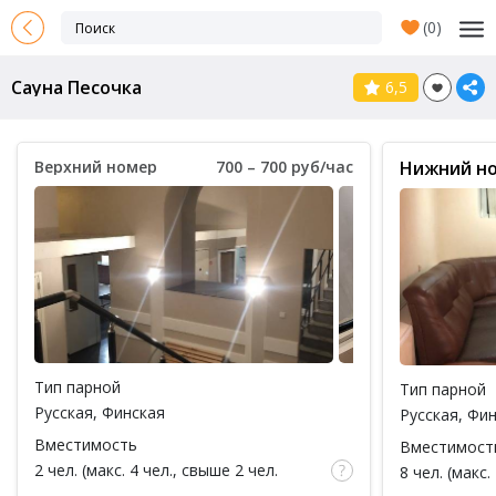
(
0
)
Сауна Песочка
6,5
Верхний номер
700 – 700 руб/час
Нижний н
Тип парной
Тип парной
Русская
,
Финская
Русская
,
Фин
Вместимость
Вместимост
2 чел. (макс. 4 чел., свыше 2 чел.
8 чел. (макс.
доплата 100 руб за каждый час / за 1
доплата 100 