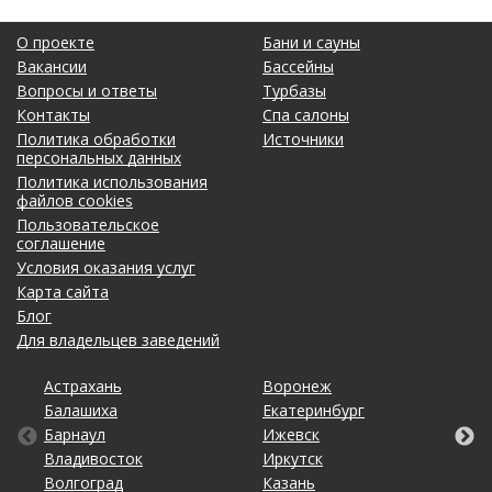
О проекте
Бани и сауны
Вакансии
Бассейны
Вопросы и ответы
Турбазы
Контакты
Спа салоны
Политика обработки
Источники
персональных данных
Политика использования
файлов cookies
Пользовательское
соглашение
Условия оказания услуг
Карта сайта
Блог
Для владельцев заведений
Астрахань
Калининград
Новосибирск
Тольятти
Воронеж
Липецк
Ростов-на-Дону
Уфа
Балашиха
Кемерово
Омск
Томск
Екатеринбург
Махачкала
Рязань
Хабаровск
Барнаул
Киров
Оренбург
Тула
Ижевск
Москва
Санкт-Петербург
Чебоксары
Владивосток
Краснодар
Пенза
Тюмень
Иркутск
Набережные Челны
Саратов
Челябинск
Волгоград
Красноярск
Пермь
Ульяновск
Казань
Нижний Новгород
Ставрополь
Ярославль