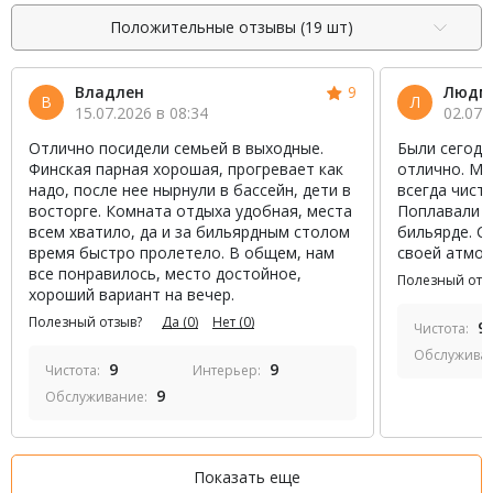
Положительные отзывы (19 шт)
Владлен
9
Людм
В
Л
15.07.2026 в 08:34
02.07.
Отлично посидели семьей в выходные.
Были сегодня
Финская парная хорошая, прогревает как
отлично. Ме
надо, после нее нырнули в бассейн, дети в
всегда чисто
восторге. Комната отдыха удобная, места
Поплавали в
всем хватило, да и за бильярдным столом
бильярде. С
время быстро пролетело. В общем, нам
своей атмос
все понравилось, место достойное,
Полезный отз
хороший вариант на вечер.
Полезный отзыв?
Да
(0)
Нет
(0)
9
Чистота:
Обслужива
9
9
Чистота:
Интерьер:
9
Обслуживание:
Показать еще