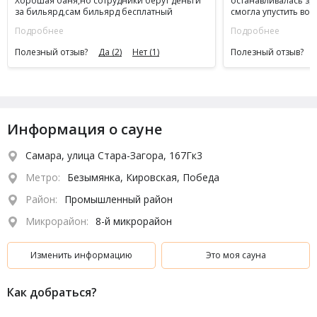
Хорошая баня,но сотрудники берут деньги
останавливалась зде
за бильярд,сам бильярд бесплатный
смогла упустить во
сауной, довольна
Подробнее
Подробнее
Полезный отзыв?
Да
(2)
Нет
(1)
Полезный отзыв?
Информация о сауне
Самара, улица Стара-Загора, 167Гк3
Метро:
Безымянка, Кировская, Победа
Район:
Промышленный район
Микрорайон:
8-й микрорайон
Изменить информацию
Это моя сауна
Как добраться?