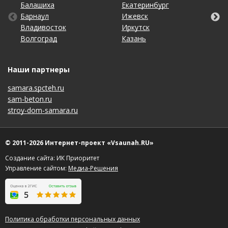
Балашиха
Кемерово
Омск
Томск
Екатеринбург
Махачкала
Рязань
Хабаровск
Барнаул
Киров
Оренбург
Тула
Ижевск
Москва
Санкт-Петербург
Чебоксары
Владивосток
Краснодар
Пенза
Тюмень
Иркутск
Набережные Челны
Саратов
Челябинск
Волгоград
Красноярск
Пермь
Ульяновск
Казань
Нижний Новгород
Ставрополь
Ярославль
Наши партнеры
samara.spcteh.ru
sam-beton.ru
stroy-dom-samara.ru
© 2011-2026 Интернет-проект «Vsaunah.RU»
Создание сайта: ИК Приоритет
Управление сайтом:
Медиа-Решения
Политика обработки персональных данных