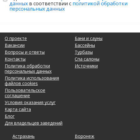
данных
в соответствии с
политикой обработки
персональных данных
О проекте
Бани и сауны
Вакансии
Бассейны
Вопросы и ответы
Турбазы
Контакты
Спа салоны
Политика обработки
Источники
персональных данных
Политика использования
файлов cookies
Пользовательское
соглашение
Условия оказания услуг
Карта сайта
Блог
Для владельцев заведений
Астрахань
Калининград
Новосибирск
Тольятти
Воронеж
Липецк
Ростов-на-Дону
Уфа