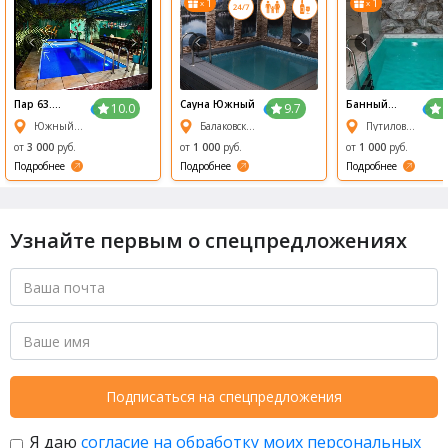
1
1
x
x
Пар 63.
Сауна Южный
Банный
10.0
9.7
Самарский
Комплекс
Южный проезд, 270
Балаковская улица, 9
Путиловская, 1
банный
Русский Пар
комплекс
от
3 000
руб.
от
1 000
руб.
от
1 000
руб.
Подробнее
Подробнее
Подробнее
Узнайте первым о спецпредложениях
Подписаться на спецпредложения
Я даю
согласие на обработку моих персональных