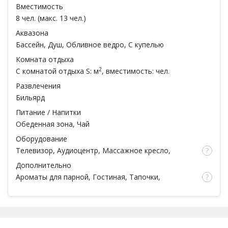
Вместимость
8 чел. (макс. 13 чел.)
Аквазона
Бассейн
, Душ, Обливное ведро,
С купелью
Комната отдыха
2
С комнатой отдыха
S: м
, вместимость: чел.
Развлечения
Бильярд
Питание / Напитки
Обеденная зона, Чай
Оборудование
Телевизор, Аудиоцентр, Массажное кресло,
Караоке
, WI-FI
Дополнительно
Ароматы для парной, Гостиная, Тапочки,
Простыни, Полотенца, Посуда,
Есть веники
,
Парковка, Парковый двор,
Гостиница